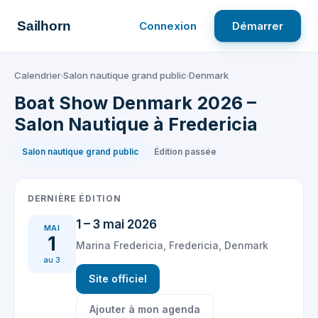
Aller
au
Sailhorn
Connexion
Démarrer
contenu
Calendrier
·
Salon nautique grand public
·
Denmark
Boat Show Denmark 2026 –
Salon Nautique à Fredericia
Salon nautique grand public
Édition passée
DERNIÈRE ÉDITION
1 – 3 mai 2026
MAI
1
Marina Fredericia, Fredericia, Denmark
au 3
Site officiel
Ajouter à mon agenda