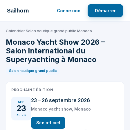
Aller
au
Sailhorn
Connexion
Démarrer
contenu
Calendrier
·
Salon nautique grand public
·
Monaco
Monaco Yacht Show 2026 –
Salon International du
Superyachting à Monaco
Salon nautique grand public
PROCHAINE ÉDITION
23 – 26 septembre 2026
SEP
23
Monaco yacht show, Monaco
au 26
Site officiel