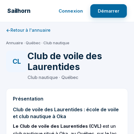
Aller
au
Sailhorn
Connexion
Démarrer
contenu
←
Retour à l'annuaire
Annuaire
·
Québec
·
Club nautique
Club de voile des
CL
Laurentides
Club nautique · Québec
Présentation
Club de voile des Laurentides : école de voile
et club nautique à Oka
Le Club de voile des Laurentides (CVL)
est un
club nautique situé à Oka, au Québec, sur le lac