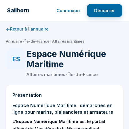
Aller
au
Sailhorn
Connexion
Démarrer
contenu
←
Retour à l'annuaire
Annuaire
·
Île-de-France
·
Affaires maritimes
Espace Numérique
ES
Maritime
Affaires maritimes · Île-de-France
Présentation
Espace Numérique Maritime : démarches en
ligne pour marins, plaisanciers et armateurs
L’Espace Numérique Maritime
est le portail
officiel du Ministère de la Mer permettant