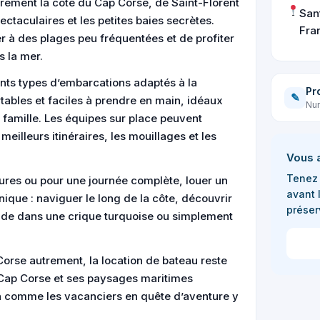
brement la côte du Cap Corse, de Saint-Florent
San
ctaculaires et les petites baies secrètes.
Fra
r à des plages peu fréquentées et de profiter
s la mer.
ents types d’embarcations adaptés à la
Pr
✎
tables et faciles à prendre en main, idéaux
Num
n famille. Les équipes sur place peuvent
meilleurs itinéraires, les mouillages et les
Vous 
Tenez 
ures ou pour une journée complète, louer un
avant 
ique : naviguer le long de la côte, découvrir
préser
nade dans une crique turquoise ou simplement
 Corse autrement, la location de bateau reste
 Cap Corse et ses paysages maritimes
n comme les vacanciers en quête d’aventure y