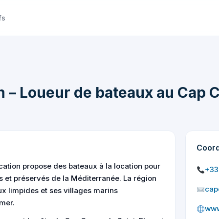
fs
n – Loueur de bateaux au Cap 
Coor
ation propose des bateaux à la location pour
+33 
es et préservés de la Méditerranée. La région
cap
ux limpides et ses villages marins
 mer.
www