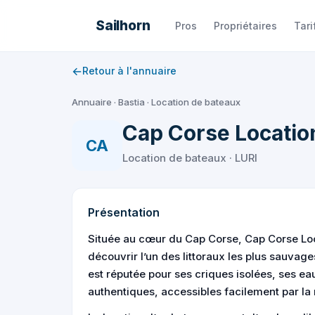
Aller
Sailhorn
Pros
Propriétaires
Tari
au
contenu
←
Retour à l'annuaire
Annuaire
·
Bastia
·
Location de bateaux
Cap Corse Locatio
CA
Location de bateaux · LURI
Présentation
Située au cœur du Cap Corse, Cap Corse Loc
découvrir l’un des littoraux les plus sauvag
est réputée pour ses criques isolées, ses ea
authentiques, accessibles facilement par la