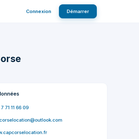
Connexion
Démarrer
Corse
données
7 71 11 66 09
corselocation@outlook.com
.capcorselocation.fr