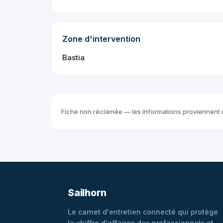
Zone d'intervention
Bastia
Fiche non réclamée — les informations proviennent 
Sailhorn
Le carnet d'entretien connecté qui protège
le chiffre d'affaires des professionnels et