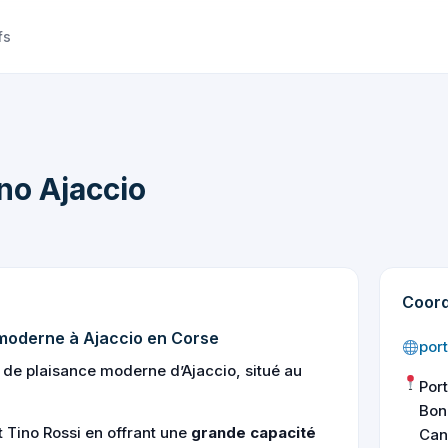
fs
no Ajaccio
Coor
 moderne à Ajaccio en Corse
port
t de plaisance moderne d’Ajaccio, situé au
Por
Bon
rt Tino Rossi en offrant une
grande capacité
Can