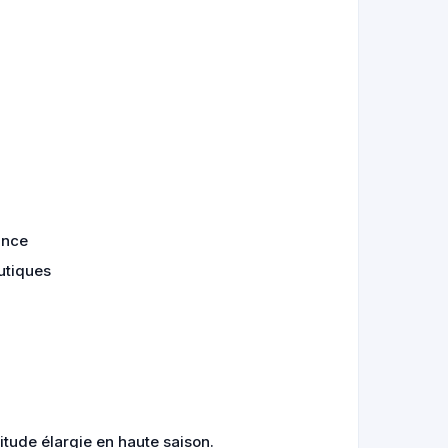
ance
utiques
itude élargie en haute saison.