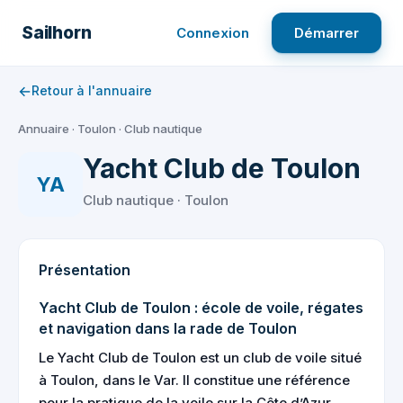
Aller
au
Sailhorn
Connexion
Démarrer
contenu
←
Retour à l'annuaire
Annuaire
·
Toulon
·
Club nautique
Yacht Club de Toulon
YA
Club nautique · Toulon
Présentation
Yacht Club de Toulon : école de voile, régates
et navigation dans la rade de Toulon
Le Yacht Club de Toulon est un club de voile situé
à Toulon, dans le Var. Il constitue une référence
pour la pratique de la voile sur la Côte d’Azur,