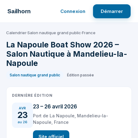
Aller
au
Sailhorn
Connexion
Démarrer
contenu
Calendrier
·
Salon nautique grand public
·
France
La Napoule Boat Show 2026 –
Salon Nautique à Mandelieu-la-
Napoule
Salon nautique grand public
Édition passée
DERNIÈRE ÉDITION
23 – 26 avril 2026
AVR
23
Port de La Napoule, Mandelieu-la-
Napoule, France
au 26
Site officiel