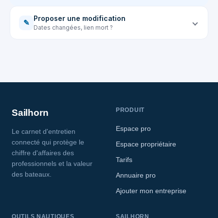
Proposer une modification
✎
Dates changées, lien mort ?
PRODUIT
Sailhorn
Espace pro
Le carnet d'entretien
connecté qui protège le
Espace propriétaire
chiffre d'affaires des
Tarifs
professionnels et la valeur
des bateaux.
Annuaire pro
Ajouter mon entreprise
OUTILS NAUTIQUES
SAILHORN